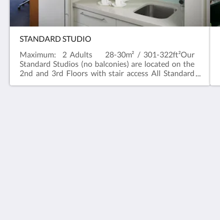
STANDARD STUDIO
Maximum: 2 Adults 28-30m² / 301-322ft²Our
Standard Studios (no balconies) are located on the
2nd and 3rd Floors with stair access All Standard
Studios have a River outlook and a kitchenette with
a Nespresso machine, a microwave and toaster.
East Perth Suites Hotel
60 Royal Street
Perth WA 6004
Australia
+61 8 9223 2500
reception@eastperthsuites.com.au
MENU