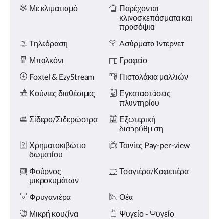
Ανέσεις
και
Με κλιματισμό
Παρέχονται
«Προηγούμενο».
κλινοσκεπάσματα και
προσόψια
Τηλεόραση
Ασύρματο Ίντερνετ
Μπαλκόνι
Γραφείο
Foxtel & EzyStream
Πιστολάκια μαλλιών
Κούνιες διαθέσιμες
Εγκαταστάσεις
πλυντηρίου
Σίδερο/Σιδερώστρα
Εξωτερική
διαρρύθμιση
Χρηματοκιβώτιο
Ταινίες Pay-per-view
δωματίου
Φούρνος
Τσαγιέρα/Καφετιέρα
μικροκυμάτων
Φρυγανιέρα
Θέα
Μικρή κουζίνα
Ψυγείο - Ψυγείο