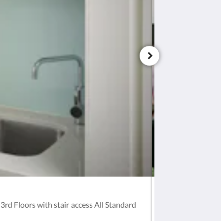
CLASSIC STUDI
d Floors with stair access All Standard
Maximum: 2 Adults
a balcony with a