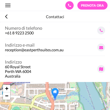
PRENOTA ORA
Toggle
navigation
Contattaci
Numero di telefono
+61 8 9223 2500
Indirizzo e-mail
reception@eastperthsuites.com.au
Indirizzo
60 Royal Street
Perth WA 6004
Australia
+
−